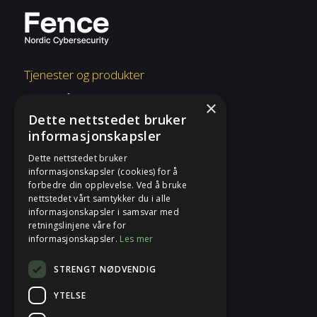
Tjenester og produkter
Overvåkning og respons
×
Dette nettstedet bruker
Risiko og etterlevelse
informasjonskapsler
Rådgivning og konsulent
Dette nettstedet bruker
informasjonskapsler (cookies) for å
Tjenester og produkter
forbedre din opplevelse. Ved å bruke
nettstedet vårt samtykker du i alle
informasjonskapsler i samsvar med
Fence
retningslinjene våre for
informasjonskapsler.
Les mer
Sikkerhetsblogg
STRENGT NØDVENDIG
Om Fence
YTELSE
Kontakt