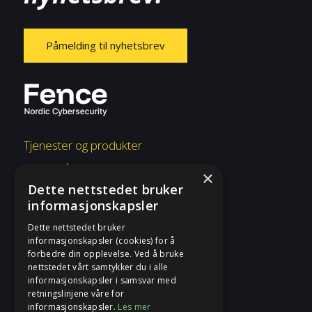
Påmelding til nyhetsbrev
Tjenester og produkter
Overvåkning og respons
×
Dette nettstedet bruker
Risiko og etterlevelse
informasjonskapsler
Rådgivning og konsulent
Dette nettstedet bruker
informasjonskapsler (cookies) for å
Tjenester og produkter
forbedre din opplevelse. Ved å bruke
nettstedet vårt samtykker du i alle
informasjonskapsler i samsvar med
Fence
retningslinjene våre for
informasjonskapsler.
Les mer