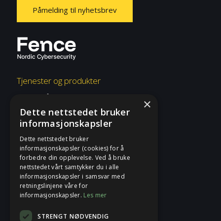
Påmelding til nyhetsbrev
Tjenester og produkter
Overvåkning og respons
×
Dette nettstedet bruker
Risiko og etterlevelse
informasjonskapsler
Rådgivning og konsulent
Dette nettstedet bruker
informasjonskapsler (cookies) for å
Tjenester og produkter
forbedre din opplevelse. Ved å bruke
nettstedet vårt samtykker du i alle
informasjonskapsler i samsvar med
Fence
retningslinjene våre for
informasjonskapsler.
Les mer
Sikkerhetsblogg
STRENGT NØDVENDIG