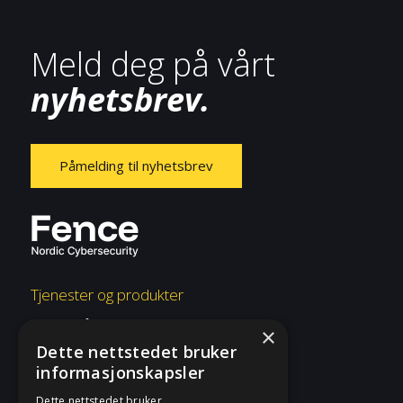
Meld deg på vårt
nyhetsbrev.
Påmelding til nyhetsbrev
Tjenester og produkter
Overvåkning og respons
×
Dette nettstedet bruker
Risiko og etterlevelse
informasjonskapsler
Rådgivning og konsulent
Dette nettstedet bruker