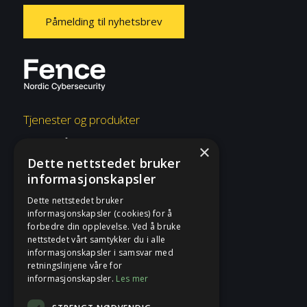
Påmelding til nyhetsbrev
Tjenester og produkter
Overvåkning og respons
×
Dette nettstedet bruker
Risiko og etterlevelse
informasjonskapsler
Rådgivning og konsulent
Dette nettstedet bruker
informasjonskapsler (cookies) for å
Tjenester og produkter
forbedre din opplevelse. Ved å bruke
nettstedet vårt samtykker du i alle
informasjonskapsler i samsvar med
Fence
retningslinjene våre for
informasjonskapsler.
Les mer
Sikkerhetsblogg