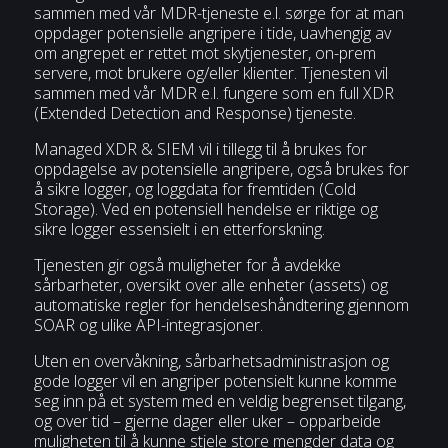
sammen med vår MDR-tjeneste e.l. sørge for at man
oppdager potensielle angripere i tide, uavhengig av
om angrepet er rettet mot skytjenester, on-prem
servere, mot brukere og/eller klienter. Tjenesten vil
sammen med vår MDR e.l. fungere som en full XDR
(Extended Detection and Response) tjeneste.
Managed XDR & SIEM vil i tillegg til å brukes for
oppdagelse av potensielle angripere, også brukes for
å sikre logger, og loggdata for fremtiden (Cold
Storage). Ved en potensiell hendelse er riktige og
sikre logger essensielt i en etterforskning.
Tjenesten gir også muligheter for å avdekke
sårbarheter, oversikt over alle enheter (assets) og
automatiske regler for hendelseshåndtering gjennom
SOAR og ulike API-integrasjoner.
Uten en overvåkning, sårbarhetsadministrasjon og
gode logger vil en angriper potensielt kunne komme
seg inn på et system med en veldig begrenset tilgang,
og over tid – gjerne dager eller uker – opparbeide
muligheten til å kunne stjele store mengder data og