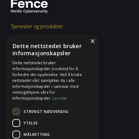
Tjenester og produkter
Overvåkning og respons
×
Dette nettstedet bruker
Risiko og etterlevelse
informasjonskapsler
Rådgivning og konsulent
Dette nettstedet bruker
informasjonskapsler (cookies) for å
Tjenester og produkter
forbedre din opplevelse. Ved å bruke
nettstedet vårt samtykker du i alle
informasjonskapsler i samsvar med
Fence
retningslinjene våre for
informasjonskapsler.
Les mer
Sikkerhetsblogg
STRENGT NØDVENDIG
Om Fence
YTELSE
Kontakt
MÅLRETTING