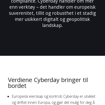
compliance. Cyberday handler om mer
enn verktøy – det handler om europeisk
suverenitet, tillit og robusthet i et stadig
mer usikkert digitalt og geopolitisk
landskap.
Verdiene Cyberday bringer til
bordet
Europeisk eierskap og kontroll, Cyberday er utviklet
og driftet innen Europa, og gjør det mulig for deg å