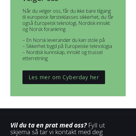
Når du velger oss, får du ikke bare tilgang
til europeisk førsteklasses sikkerhet, du får
også Europeisk teknologi, Nordisk innsikt
og Norsk forankring
– En Norsk leverandør du kan stole på
– Sikkerhet bygd på Europeiske teknologia
– Nordisk kunnskap, innsikt og trussel
etterretning
Les mer om Cyberday her
Vil du ta en prat med oss?
Fyll ut
skjema så tar vi kontakt med deg