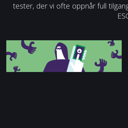
tester, der vi ofte oppnår full til
ES