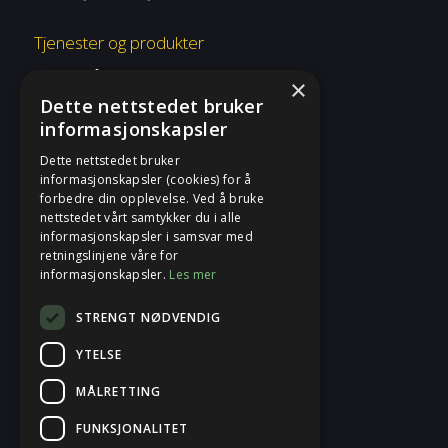
Tjenester og produkter
Overvåkning og respons
×
Dette nettstedet bruker
Risiko og etterlevelse
informasjonskapsler
Rådgivning og konsulent
Dette nettstedet bruker
informasjonskapsler (cookies) for å
Tjenester og produkter
forbedre din opplevelse. Ved å bruke
nettstedet vårt samtykker du i alle
informasjonskapsler i samsvar med
Fence
retningslinjene våre for
informasjonskapsler.
Les mer
Sikkerhetsblogg
STRENGT NØDVENDIG
Om Fence
YTELSE
Kontakt
MÅLRETTING
FUNKSJONALITET